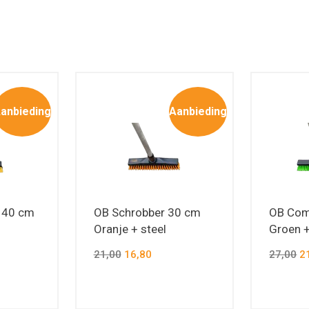
anbieding
Aanbieding
 40 cm
OB Schrobber 30 cm
OB Com
Oranje + steel
Groen +
21,00
16,80
27,00
21