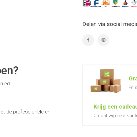
Delen via social medi
pen?
Gr
n ed.
En s
Krijg een cadea
et de professionele en
Omdat wij onze klant