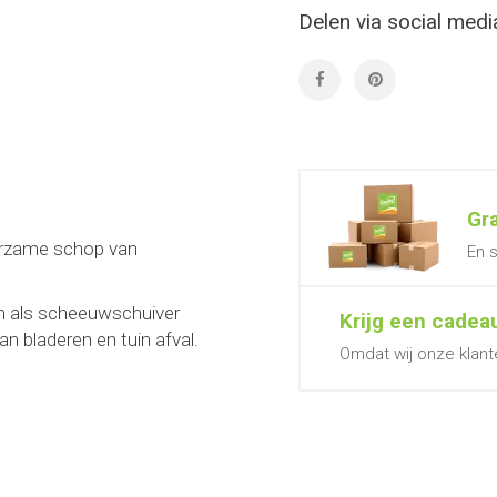
Delen via social medi
Gr
urzame schop van
En s
ken als scheeuwschuiver
Krijg een cadea
n bladeren en tuin afval.
Omdat wij onze klant