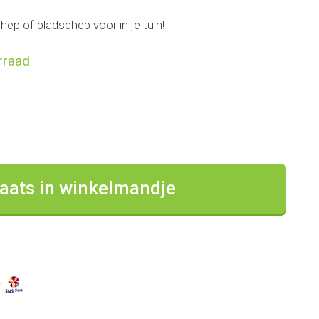
ep of bladschep voor in je tuin!
rraad
aats in winkelmandje