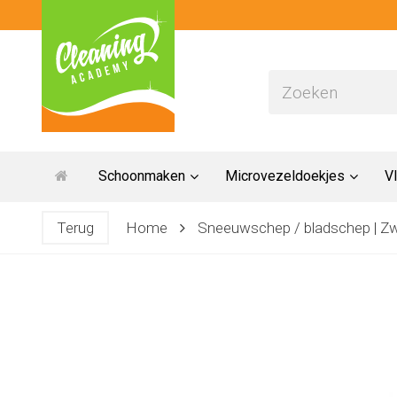
Schoonmaken
Microvezeldoekjes
Vl
Terug
Home
Sneeuwschep / bladschep | Zw