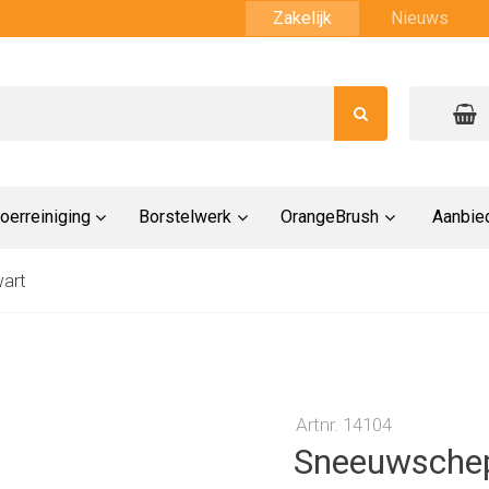
Zakelijk
Nieuws
oerreiniging
Borstelwerk
OrangeBrush
Aanbie
art
Artnr. 14104
Sneeuwschep