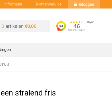
Informatie
Klantenservice
Inloggen
0
artikelen
€0,00
dingen
s huis
en stralend fris