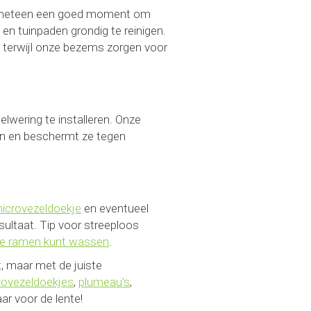
ook meteen een goed moment om
en tuinpaden grondig te reinigen.
, terwijl onze bezems zorgen voor
wering te installeren. Onze
n en beschermt ze tegen
icrovezeldoekje
en eventueel
ultaat. Tip voor streeploos
 je ramen kunt wassen
.
, maar met de juiste
rovezeldoekjes
,
plumeau's
,
ar voor de lente!