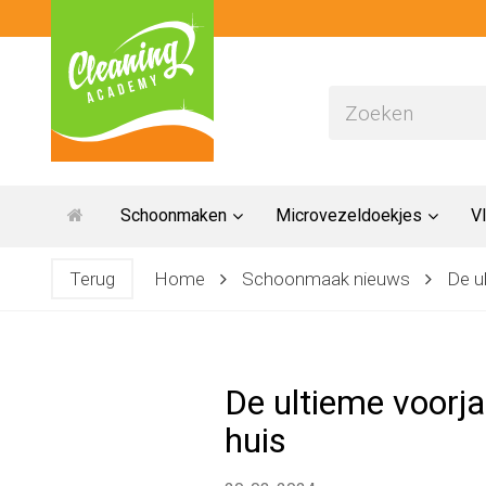
Schoonmaken
Microvezeldoekjes
Vl
Terug
Home
Schoonmaak nieuws
De u
De ultieme voorj
huis