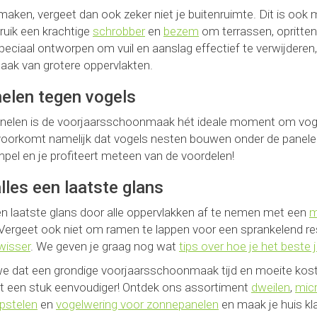
nmaken, vergeet dan ook zeker niet je buitenruimte. Dit is 
ruik een krachtige
schrobber
en
bezem
om terrassen, opritten 
peciaal ontworpen om vuil en aanslag effectief te verwijderen
aak van grotere oppervlakten.
elen tegen vogels
elen is de voorjaarsschoonmaak hét ideale moment om vogel
oorkomt namelijk dat vogels nesten bouwen onder de panele
impel en je profiteert meteen van de voordelen!
alles een laatste glans
een laatste glans door alle oppervlakken af te nemen met een
m
 Vergeet ook niet om ramen te lappen voor een sprankelend res
wisser
. We geven je graag nog wat
tips over hoe je het beste
we dat een grondige voorjaarsschoonmaak tijd en moeite kost
 een stuk eenvoudiger! Ontdek ons assortiment
dweilen
,
mic
pstelen
en
vogelwering voor zonnepanelen
en maak je huis kla