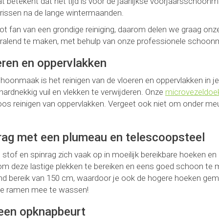
dat betekent dat het tijd is voor de jaarlijkse voorjaarsschoon
e frissen na de lange wintermaanden.
oot fan van een grondige reiniging, daarom delen we graag o
ralend te maken, met behulp van onze professionele schoonm
oeren en oppervlakken
choonmaak is het reinigen van de vloeren en oppervlakken in je
ardnekkig vuil en vlekken te verwijderen. Onze
microvezeldoe
os reinigen van oppervlakken. Vergeet ook niet om onder meu
nrag met een plumeau en telescoopsteel
tof en spinrag zich vaak op in moeilijk bereikbare hoeken en
m deze lastige plekken te bereiken en eens goed schoon te 
end bereik van 150 cm, waardoor je ook de hogere hoeken gema
 je ramen mee te wassen!
 een opknapbeurt