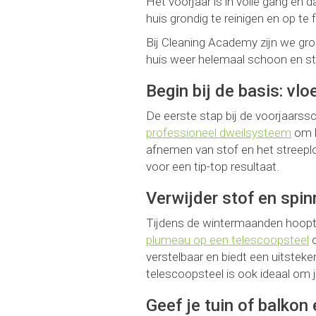
Het voorjaar is in volle gang en 
huis grondig te reinigen en op t
Bij Cleaning Academy zijn we gr
huis weer helemaal schoon en st
Begin bij de basis: vl
De eerste stap bij de voorjaarss
professioneel dweilsysteem
om h
afnemen van stof en het streeplo
voor een tip-top resultaat.
Verwijder stof en spi
Tijdens de wintermaanden hoopt s
plumeau op een telescoopsteel
o
verstelbaar en biedt een uitstek
telescoopsteel is ook ideaal om
Geef je tuin of balkon