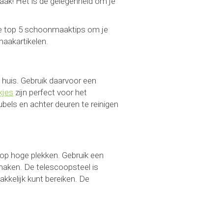
maak! Het is dé gelegenheid om je
nze top 5 schoonmaaktips om je
aakartikelen.
 huis. Gebruik daarvoor een
kjes
zijn perfect voor het
bels en achter deuren te reinigen
 op hoge plekken. Gebruik een
maken. De telescoopsteel is
kkelijk kunt bereiken. De