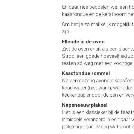
En daarmee bedoelen we: een ho
kaasfondue én de kerstboom netje
Om het je zo makkelijk mogelijk 
zijn.
Ellende in de oven
Ziet de oven er uit als een slac
Strooi een goede hoeveelheid zou
resten zó weg met een vochtige
Kaasfondue rommel
Na een gezellig avondje kaasfon
koud water (niet warm, want dan
keukenpapier door de pan en ver
Nepsneeuw plaksel
Het is een klassieker bij de fees
inmiddels veranderd in een paar wi
plakkerige laag. Meng wat alcoh