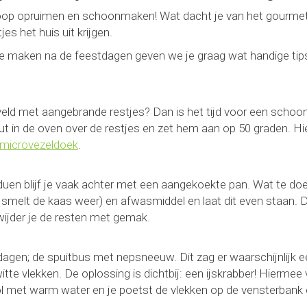
op opruimen en schoonmaken! Wat dacht je van het gourmets
s het huis uit krijgen.
te maken na de feestdagen geven we je graag wat handige tip
htveld met aangebrande restjes? Dan is het tijd voor een scho
t in de oven over de restjes en zet hem aan op 50 graden. H
microvezeldoek
.
duen blijf je vaak achter met een aangekoekte pan. Wat te do
 smelt de kaas weer) en afwasmiddel en laat dit even staan. 
wijder je de resten met gemak.
tdagen; de spuitbus met nepsneeuw. Dit zag er waarschijnlijk 
tte vlekken. De oplossing is dichtbij: een ijskrabber! Hiermee 
ol met warm water en je poetst de vlekken op de vensterbank